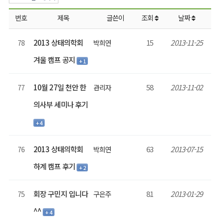
번호
제목
글쓴이
조회
날짜
2013 상태의학회
15
2013-11-25
78
박희연
겨울 캠프 공지
+ 1
10월 27일 천안 한
58
2013-11-02
77
관리자
의사부 세미나 후기
+ 4
2013 상태의학회
63
2013-07-15
76
박희연
하계 캠프 후기
+ 2
회장 구민지 입니다
81
2013-01-29
75
구은주
^^
+ 4