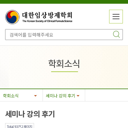
메
전
뉴
체
닫
메
기
뉴
학회소식
학회소식
세미나 강의 후기
세미나 강의 후기
Total 93건
2 페이지