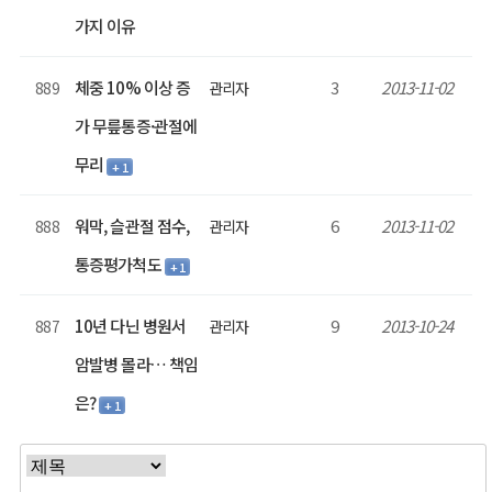
가지 이유
체중 10% 이상 증
3
2013-11-02
889
관리자
가 무릎통증·관절에
무리
+ 1
워막, 슬관절 점수,
6
2013-11-02
888
관리자
통증평가척도
+ 1
10년 다닌 병원서
9
2013-10-24
887
관리자
암발병 몰라… 책임
은?
+ 1