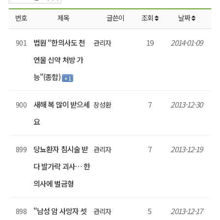
번호
제목
글쓴이
조회
날짜
법원 “한의사도 천
19
2014-01-09
901
관리자
연물 신약 처방 가
능”(종합)
+ 1
새해 복 많이 받으세
7
2013-12-30
900
장성환
요
당뇨환자 침시술 받
7
2013-12-19
899
관리자
다 발가락 괴사… 한
의사에 벌금형
"남성 암 사망자 셋
5
2013-12-17
898
관리자