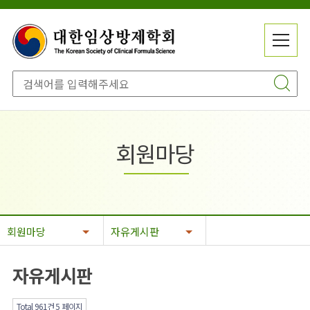
메
전
뉴
체
닫
메
기
뉴
회원마당
회원마당
자유게시판
자유게시판
Total 961건
5 페이지