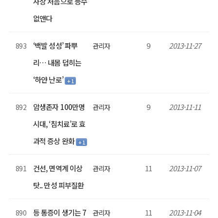
사상 처음으로 등수
없앤다
‘백발 성성’ 파뿌
9
2013-11-27
893
관리자
리… 내몸 덥히는
‘하얀 난로’
+ 1
암생존자 100만명
9
2013-11-11
892
관리자
시대, ‘침치료’로 효
과적 증상 완화
+ 1
건선, 면역계 이상
11
2013-11-07
891
관리자
탓.. 만성 피부질환
등 통증이 생기는 7
11
2013-11-04
890
관리자